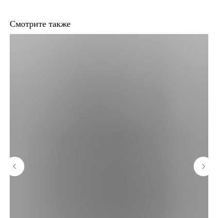
Смотрите также
LS WEAR
+7 916 946 90 11
lsstorelife@gmail.com
ИНН
+7 916 080 17 16
772460008581
Политика конфиденциальности
Договор публичной оферты
Обмен/возврат