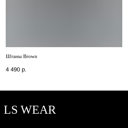
Контакты
Дизайн сайта: designkate
Штаны Brown
Дж
4 490
р.
2 