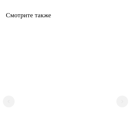
Смотрите также
LS WEAR
+7 916 946 90 11
lsstorelife@gmail.com
ИНН
+7 916 080 17 16
772460008581
Политика конфиденциальности
Договор публичной оферты
Обмен/возврат